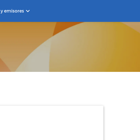
keyboard_arrow_down
 y emisores