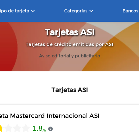
keyboard_arrow_down
keyboard_arrow_down
ipo de tarjeta
Categorías
Bancos
Tarjetas ASI
Tarjetas de crédito emitidas por ASI
Aviso editorial y publicitario
Tarjetas ASI
eta Mastercard Internacional ASI
1.8
/
5