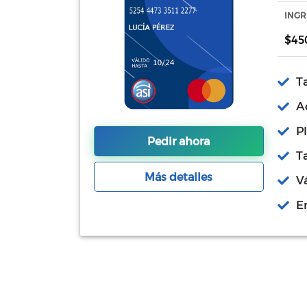
INGR
$450
T
A
P
Pedir ahora
Ta
Más detalles
V
En