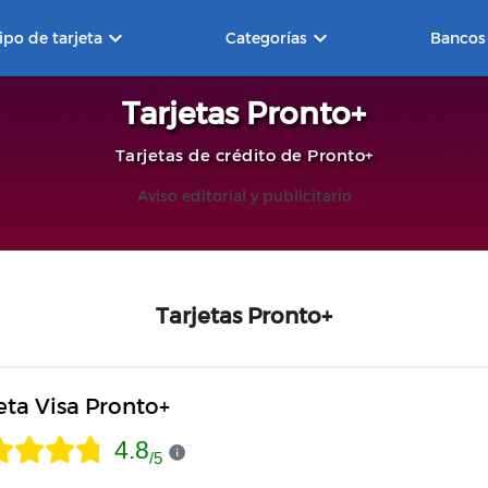
keyboard_arrow_down
keyboard_arrow_down
ipo de tarjeta
Categorías
Bancos
Tarjetas Pronto+
Tarjetas de crédito de Pronto+
Aviso editorial y publicitario
Tarjetas Pronto+
eta Visa Pronto+
4.8
/
5