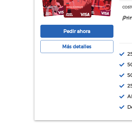
COST
¡Pri
Pedir ahora
Más detalles
2
5
5
2
A
D