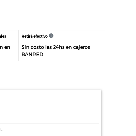
ales
Retirá efectivo
n en
Sin costo las 24hs en cajeros
BANRED
L