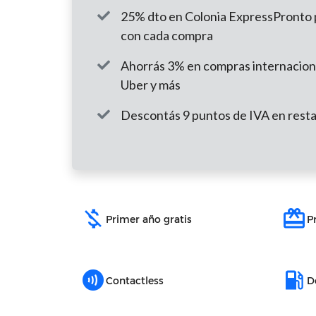
25% dto en Colonia ExpressPronto 
con cada compra
Ahorrás 3% en compras internacion
Uber y más
Descontás 9 puntos de IVA en rest
money_off
redeem
Primer año gratis
P
contactless
local_gas_station
Contactless
D