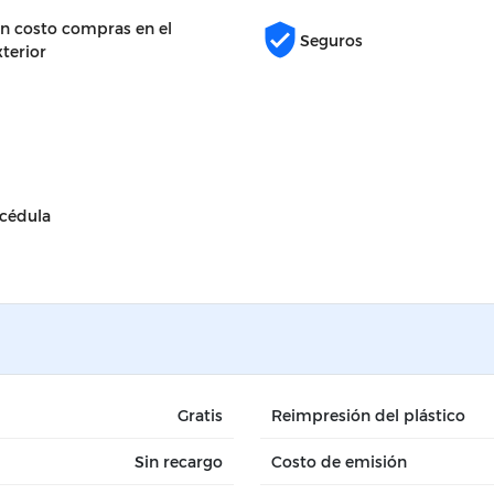
in costo compras en el
verified_user
Seguros
xterior
 cédula
Gratis
Reimpresión del plástico
Sin recargo
Costo de emisión