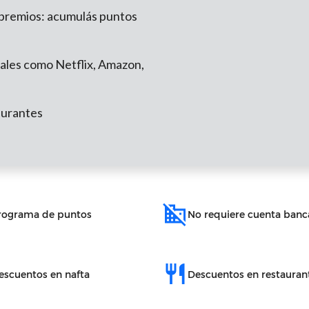
premios: acumulás puntos
ales como Netflix, Amazon,
aurantes
domain_disabled
rograma de puntos
No requiere cuenta banc
restaurant
escuentos en nafta
Descuentos en restauran