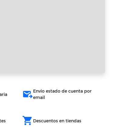
Envio estado de cuenta por
outgoing_mail
aria
email
shopping_cart
tes
Descuentos en tiendas