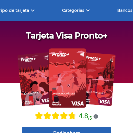
keyboard_arrow_down
keyboard_arrow_down
Tipo de tarjeta
Categorías
Bancos
Tarjeta Visa Pronto+
4.8
/
5