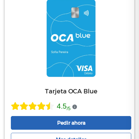
Tarjeta OCA Blue
4.5
/
5
Pedir ahora