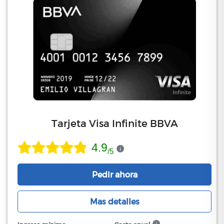
Tarjeta Visa Infinite BBVA
4.9
/
5
Pedir ahora
Mas detalles