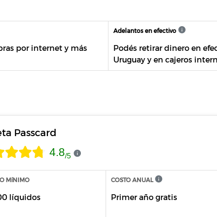
Adelantos en efectivo
pras por internet y más
Podés retirar dinero en efec
Uruguay y en cajeros inter
eta Passcard
4.8
/
5
O MíNIMO
COSTO ANUAL
00 líquidos
Primer año gratis