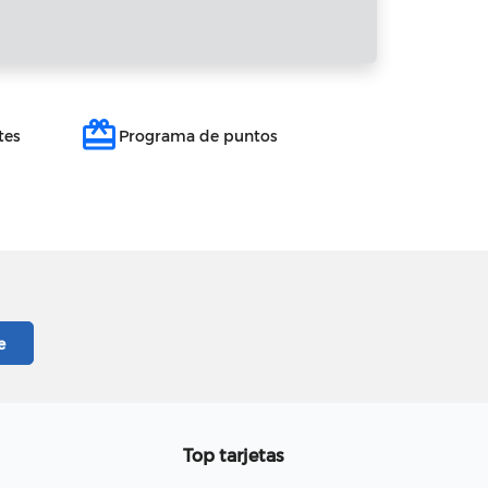
redeem
tes
Programa de puntos
Top tarjetas