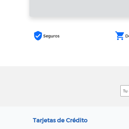
verified_user
shopping_cart
Seguros
D
Tarjetas de Crédito