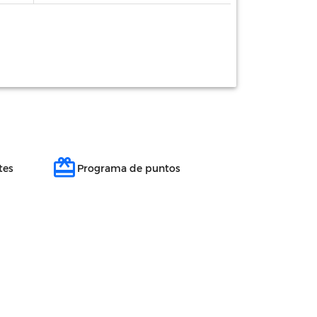
redeem
tes
Programa de puntos