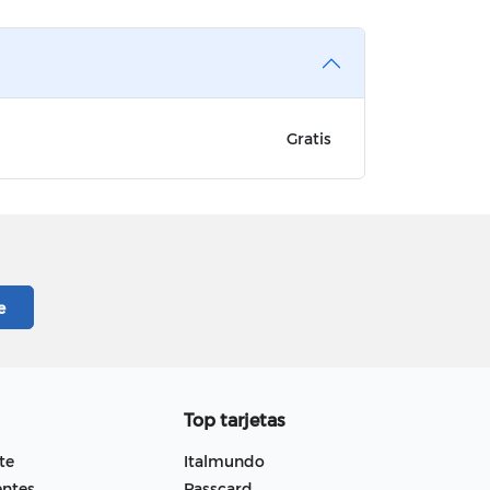
Gratis
Top tarjetas
te
Italmundo
entes
Passcard