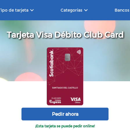
keyboard_arrow_down
keyboard_arrow_down
Tipo de tarjeta
Categorías
Bancos
Tarjeta Visa Débito Club Card
Pedir ahora
¡Esta tarjeta se puede pedir online!