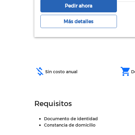
Pedir ahora
Más detalles
money_off
shopping_cart
Sin costo anual
D
Requisitos
Documento de identidad
Constancia de domicilio