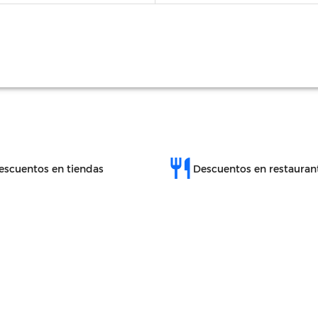
restaurant
escuentos en tiendas
Descuentos en restauran