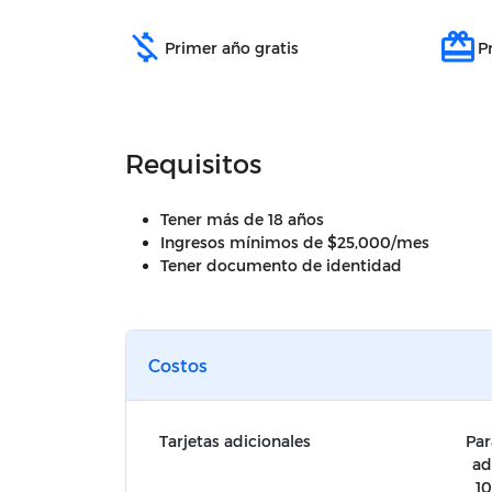
money_off
redeem
Primer año gratis
P
Requisitos
Tener más de 18 años
Ingresos mínimos de $25,000/mes
Tener documento de identidad
Costos
Tarjetas adicionales
Par
ad
10