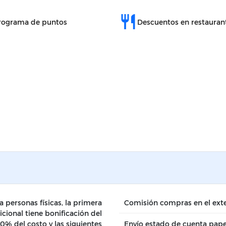
restaurant
rograma de puntos
Descuentos en restauran
a personas físicas, la primera
Comisión compras en el exte
icional tiene bonificación del
0% del costo y las siguientes
Envío estado de cuenta pape