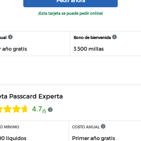
Pedir ahora
¡Esta tarjeta se puede pedir online!
nual
Bono de bienvenida
 año gratis
3.500 millas
eta Passcard Experta
4.7
/
5
O MíNIMO
COSTO ANUAL
00 líquidos
Primer año gratis