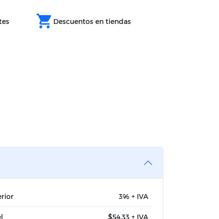
shopping_cart
tes
Descuentos en tiendas
rior
3% + IVA
l
$54,33 + IVA